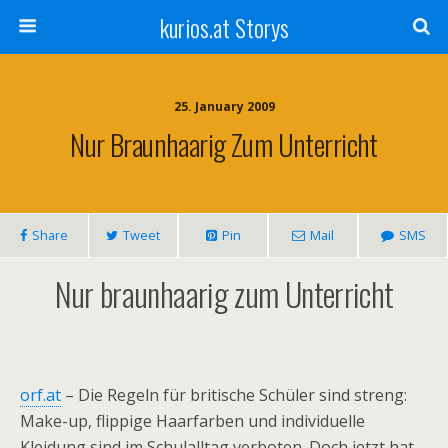
kurios.at Storys
25. January 2009
Nur Braunhaarig Zum Unterricht
Share
Tweet
Pin
Mail
SMS
Nur braunhaarig zum Unterricht
orf.at
– Die Regeln für britische Schüler sind streng:
Make-up, flippige Haarfarben und individuelle
Kleidung sind im Schulalltag verboten. Doch jetzt hat