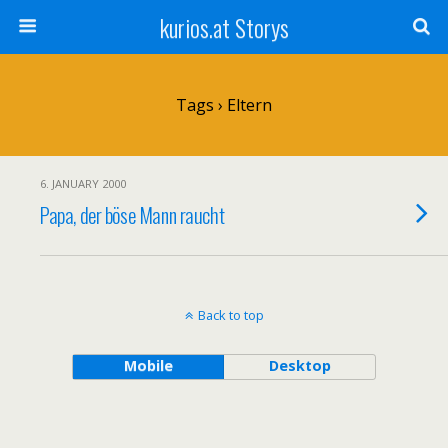
kurios.at Storys
Tags › Eltern
6. JANUARY 2000
Papa, der böse Mann raucht
Back to top
Mobile
Desktop