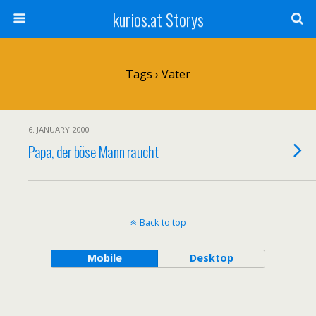
kurios.at Storys
Tags › Vater
6. JANUARY 2000
Papa, der böse Mann raucht
Back to top
Mobile
Desktop