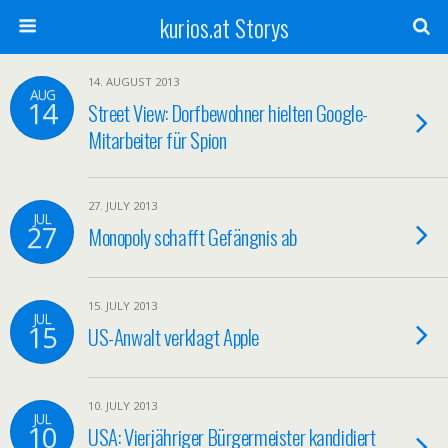
kurios.at Storys
14. AUGUST 2013
AUG
14
Street View: Dorfbewohner hielten Google-
Mitarbeiter für Spion
27. JULY 2013
JUL
27
Monopoly schafft Gefängnis ab
15. JULY 2013
JUL
15
US-Anwalt verklagt Apple
10. JULY 2013
JUL
10
USA: Vierjähriger Bürgermeister kandidiert